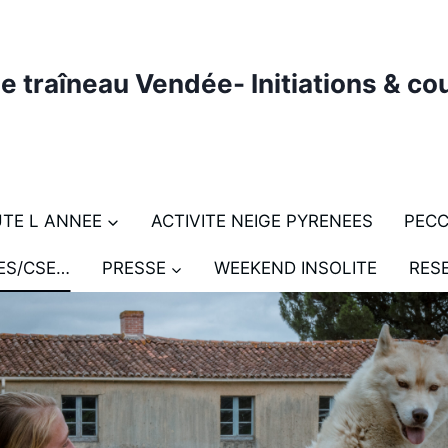
e traîneau Vendée- Initiations & cou
UTE L ANNEE
ACTIVITE NEIGE PYRENEES
PEC
ES/CSE…
PRESSE
WEEKEND INSOLITE
RES