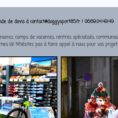
nde de devis à contact@doggysport85.fr / 06.69.04.49.49
éminaires, camps de vacances, centres spécialisés, commun
s là! N’hésitez pas à faire appel à nous pour vos projets