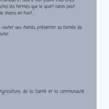
raineau et celà à tout public (touristes,
 toutes les formes que le sport canin peut
 de chiens en Kart…
visiter ses chenils, présenter sa famille de
eute!
Agriculture, de la Santé et la communauté