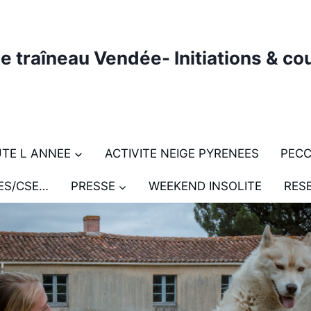
e traîneau Vendée- Initiations & cou
UTE L ANNEE
ACTIVITE NEIGE PYRENEES
PEC
ES/CSE…
PRESSE
WEEKEND INSOLITE
RES