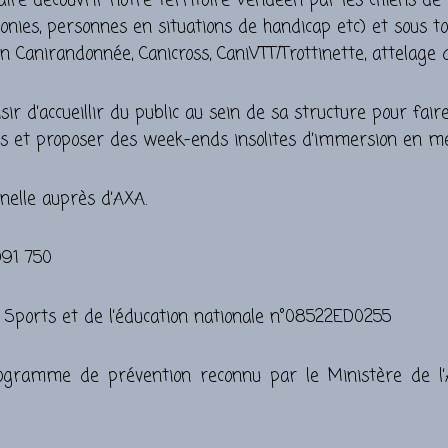
ire découvrir notre territoire Vendéen par les chiens de t
, colonies, personnes en situations de handicap etc) et sous
ion Canirandonnée, Canicross, CaniVTT/Trottinette, attelage
d’accueillir du public au sein de sa structure pour faire 
us et proposer des week-ends insolites d’immersion en m
nelle auprès d’AXA.
991 750
s Sports et de l’éducation nationale n°08522ED0255
gramme de prévention reconnu par le Ministère de l’