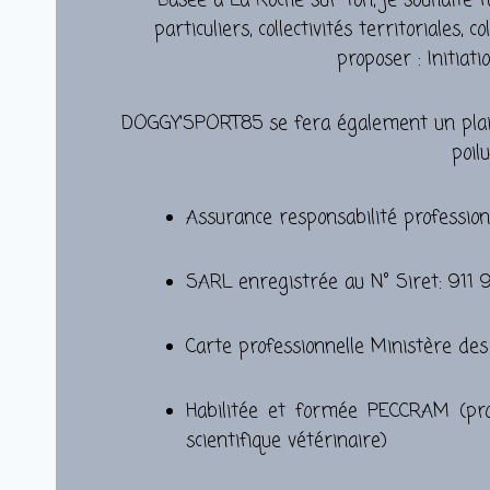
Basée à La Roche sur Yon, je souhaite fa
particuliers, collectivités territoriales
proposer : Initiat
DOGGY’SPORT85 se fera également un plaisir 
poil
Assurance responsabilité profession
SARL enregistrée au N° Siret: 911 
Carte professionnelle Ministère de
Habilitée et formée PECCRAM (pro
scientifique vétérinaire)